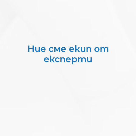
Ние сме екип от
експерти