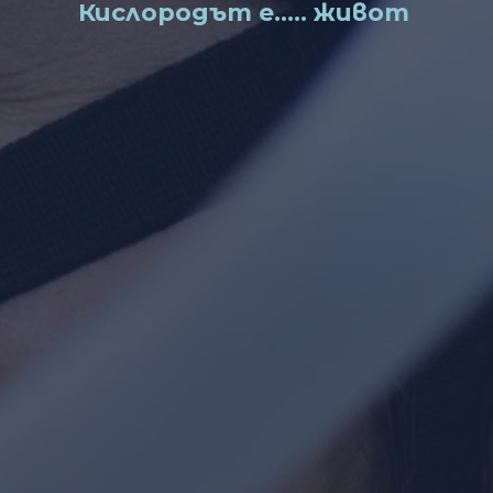
Кислородът е….. живот